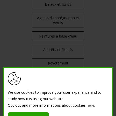
Emaux et fonds
Agents d'imprégnation et
vernis
Peintures à base d'eau
Apprêts et fixatifs
Revêtement
Mortiers et stucs
Décoratif
We use cookies to improve your user experience and to
study how it is using our web site.
Diluants
Opt-out and more informations about cookies
here
.